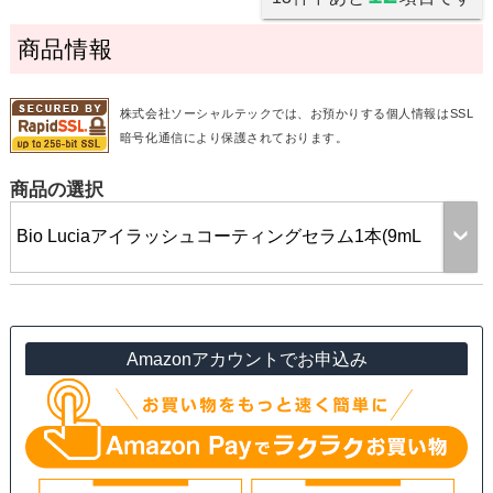
コラーゲン、コンフリー葉エキス、ビワ葉エキス、カミツレ花
商品情報
エキス、ヒアルロン酸Ｎａ、ヒト遺伝子組換オリゴペプチド－
１、ミロタムヌスフラベリフォリア葉／茎エキス、リンゴ果実
培養細胞エキス、プルラン、デキストラン、（クエン酸／乳酸
株式会社ソーシャルテックでは、お預かりする個人情報はSSL
／リノール酸／オレイン酸）グリセリル、オリーブ果実油、ピ
暗号化通信により保護されております。
ロ亜硫酸Ｎａ、ポリソルベート６０、１，２－ヘキサンジオー
ル、カプリリルグリコール、トロポロン、水添レシチン、コレ
商品の選択
ステロール、ココイルサルコシンＮａ、レシチン、キサンタン
ガム、カルボマー、ＴＥＡ、メチルパラベン、フェノキシエタ
ノール
Amazonアカウントでお申込み