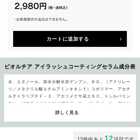
カートに追加する
ビオルチア アイラッシュコーティングセラム成分表
水、エタノール、加水分解水添デンプン、ＢＧ、（アクリレー
ツ／メタクリル酸エチルアミンオキシド）コポリマー、アセチ
ルテトラペプチド－３、アカツメクサ花エキス、トシルバリン
Ｎａ、ビオチノイルトリペプチド－１、パンテノール、グリセ
リン、オウゴン根エキス、ローズマリー葉エキス、ヒト脂肪細
詳しく見る
胞順化培養液エキス、ステアルジモニウムヒドロキシプロピル
加水分解ケラチン（羊毛）、加水分解ケラチン（羽毛）、フム
スエキス、ヘマチン、ペンチレングリコール、グリシン、セイ
12
13件中あと
項目です
ヨウアカマツ球果エキス、塩化亜鉛、チャ葉エキス、加水分解