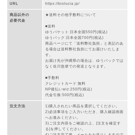
URL
https://biolucia.jp/
商品以外の
★送料その他手数料について
必要代金
■送料
ゆうパケット:日本全国550円(税込)
ゆうパック:日本全国700円(税込)
商品ページにて「送料弊社負担」と表記のあ
る場合は送料弊社負担にてお届けいたしま
す。
お届け先が沖縄県の場合は、ゆうパックでは
なく佐川急便での発送となります。
■手数料
クレジットカード:無料
NP後払いwiz:250円(税込)
代金引換:500円(税込)
注文方法
1)購入されたい商品を選択してください。
2)必須事項をご入力いただき、購入確認画面
へお進みください。
3)ご注文内容をご確認の上、[注文を確定す
る]を押してください。
4)ご注文完了後、メールをお送りしますので