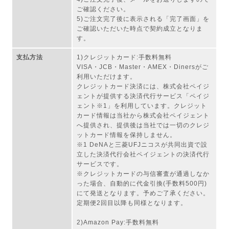
ご確認ください。
5)ご注文完了後に表示される「完了画面」を
ご確認いただいた時点で契約成立となりま
す。
支払方法
1)クレジットカード:手数料無料
VISA・JCB・Master・AMEX・Dinersがご
利用いただけます。
クレジットカード決済には、株式会社ペイジ
ェントが提供する決済代行サービス「ペイジ
ェント※1」を利用しています。クレジット
カード情報は当社から株式会社ペイジェント
へ提供され、提供後は当社では一切のクレジ
ットカード情報を保持しません。
※1 DeNAと三菱UFJニコスが共同出資で設
立した決済代行会社ペイジェントの決済代行
サービスです。
※クレジットカードの与信審査が通過しなか
った場合、自動的に代金引換(手数料500円)
にて発送となります。予めご了承ください。
定期便2回目以降も同様となります。
2)Amazon Pay:手数料無料