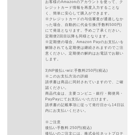
お客様のAmazonのアカウントを使って、ク
レジットカード情報を再度入力することな
く、簡単に安心して購入ができます。
※クレジットカードの与信審査が通過しなか
った場合、自動的に代金引換(手数料500円)
にて発送となります。予めご了承ください。
定期便2回目以降も同様となります。
※定期便の場合、Amazon Payのお支払いを
解除されても定期便は継続されますのでご注
意ください。定期便の解約はお電話でお願い
します。
3)NP後払いwiz:手数料250円(税込)
※このお支払方法の詳細
請求書は商品に同封されていますので、ご確
認ください。
商品代金は、主要コンビニ・銀行・郵便局・
PayPayにてお支払いいただけます。
請求書の記載事項に従って発行日から14日以
内にお支払いください。
※ご注意
後払い手数料:250円(税込)
後払いのご注文には、株式会社ネットプロテ