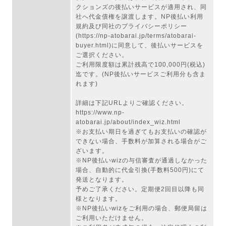
クションズの後払いサービスが適用され、同
社へ代金債権を譲渡します。
NP後払い利用
規約及び同社のプライバシーポリシー
(https://np-atobarai.jp/terms/atobarai-
buyer.html)に同意して、後払いサービスを
ご選択ください。
ご利用限度額は累計残高で100,000円(税込)
迄です。(NP後払いサービスご利用分も含ま
れます)
詳細は下記URLよりご確認ください。
https://www.np-
atobarai.jp/about/index_wiz.html
※お支払い期日を過ぎてもお支払いの確認が
できない場合、手数料が加算される場合がご
ざいます。
※NP後払いwizの与信審査が通過しなかった
場合、自動的に代金引換(手数料500円)にて
発送となります。
予めご了承ください。定期便2回目以降も同
様となります。
※NP後払いwizをご利用の場合、郵便局留は
ご利用いただけません。