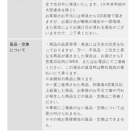
文で当日中に発送いたします。(※年末年始や
大型連休を除く)
お客様のお手元には発送から3日前後で届き
ますが、お届け先が離島の場合や一部地域、
また状況によりお届け日が遅れる場合がござ
いますので、ご了承ください。
返品・交換
・商品の品質管理・発送には万全の注意を払
について
っておりますが、万一、不良品・ご注文と異
なる商品が届きました場合は、お届けから3
営業日以内にWEB、またはお電話にてご連絡
ください。この場合の返送料は弊社負担の着
払いにて承ります。
※未開封の商品に限ります。
※一度ご使用された商品、到着後4営業日以
上経過した商品、お客様のお手元で傷や汚れ
が発生した商品などの返品・交換はご容赦く
ださい。
※事前にご連絡のない返品・交換については
受け付けられません。
※その他お客様都合の返品・交換はできませ
ん。